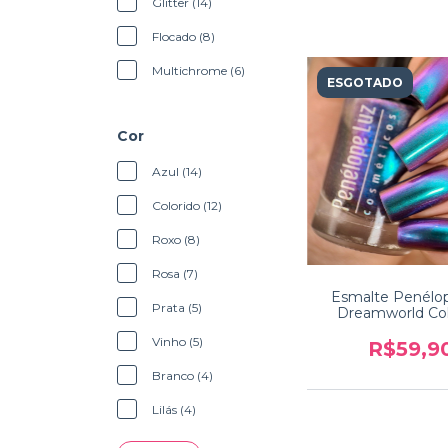
Glitter (14)
Flocado (8)
Multichrome (6)
ESGOTADO
Cor
Azul (14)
Colorido (12)
Roxo (8)
Rosa (7)
Esmalte Penélo
Prata (5)
Dreamworld Co
Storytime
Vinho (5)
R$59,9
Branco (4)
Lilás (4)