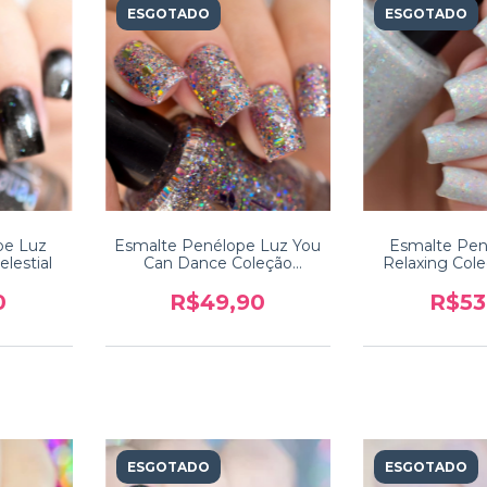
ESGOTADO
ESGOTADO
pe Luz
Esmalte Penélope Luz You
Esmalte Pen
elestial
Can Dance Coleção
Relaxing Cole
Dancing Queen 5free
Cal
0
R$49,90
R$53
ESGOTADO
ESGOTADO