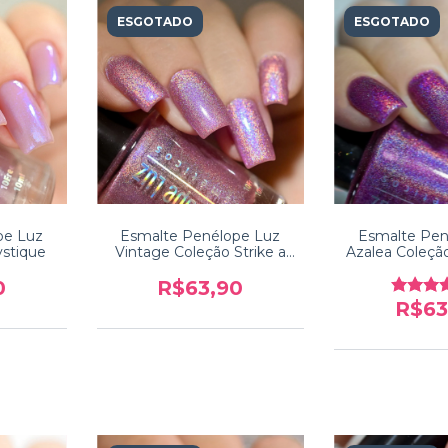
ESGOTADO
ESGOTADO
pe Luz
Esmalte Penélope Luz
Esmalte Pen
ystique
Vintage Coleção Strike a
Azalea Coleçã
Pose
0
R$63,90
R$63