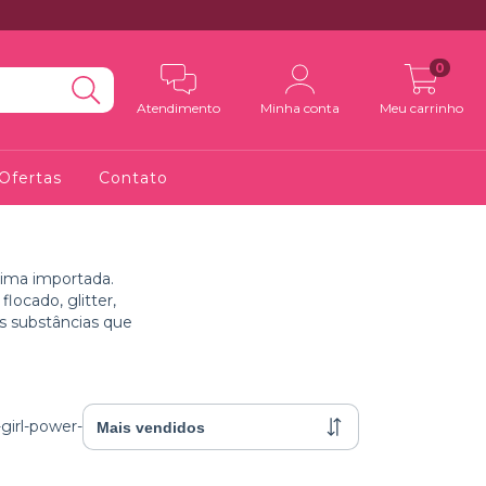
0
Atendimento
Minha conta
Meu carrinho
Ofertas
Contato
ima importada.
ocado, glitter,
is substâncias que
girl-power-penelope-luz