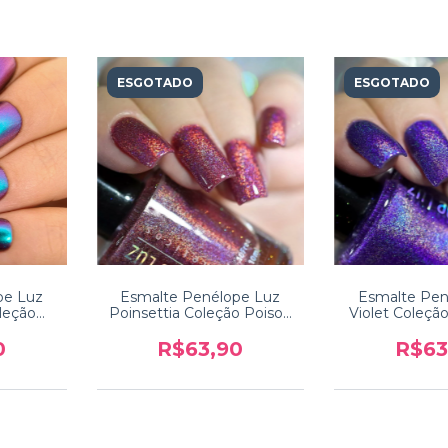
ESGOTADO
ESGOTADO
pe Luz
Esmalte Penélope Luz
Esmalte Pen
leção
Poinsettia Coleção Poison
Violet Coleçã
2.0
0
R$63,90
R$63