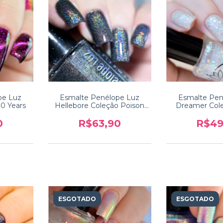
pe Luz
Esmalte Penélope Luz
Esmalte Pen
10 Years
Hellebore Coleção Poison
Dreamer Col
2.0
Touc
0
R$63,90
R$49
ESGOTADO
ESGOTADO