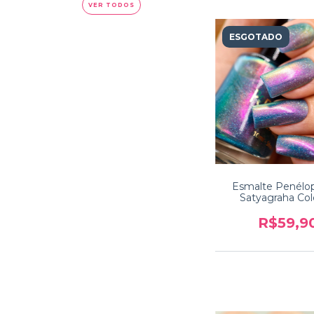
VER TODOS
ESGOTADO
Esmalte Penélo
Satyagraha Co
Incredible In
R$59,9