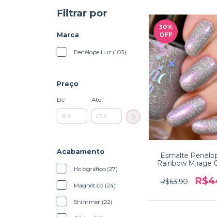
Filtrar por
30
%
Marca
OFF
Penélope Luz (103)
Preço
De
Até
Acabamento
Esmalte Penélo
Rainbow Mirage 
Holográfico (27)
Holo Heav
R$4
R$63,90
Magnético (24)
Shimmer (22)