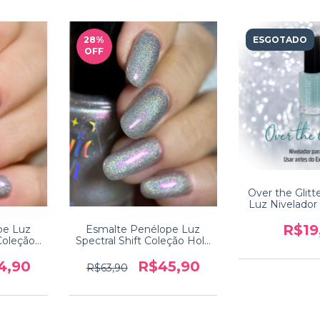
28
%
ESGOTADO
OFF
Over the Glit
Luz Nivelador
Glitt
R$19
pe Luz
Esmalte Penélope Luz
Coleção
Spectral Shift Coleção Holo
en
Heaven
4,90
R$45,90
R$63,90