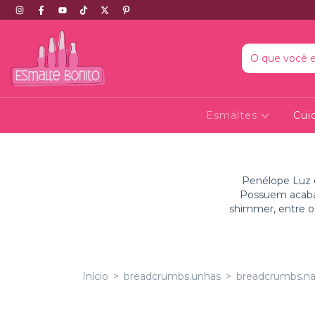
Esmaltes
Cui
Penélope Luz 
Possuem acabam
shimmer, entre ou
Início
>
breadcrumbs.unhas
>
breadcrumbs.na