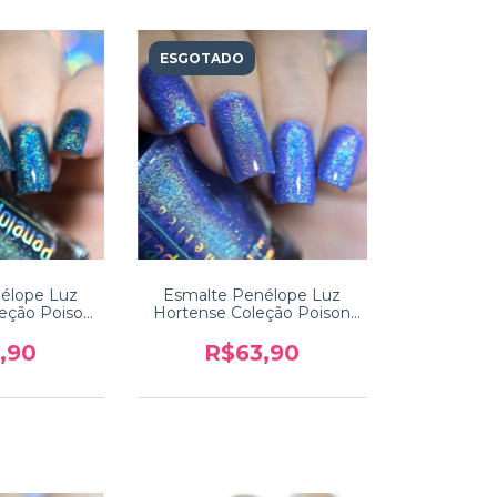
ESGOTADO
élope Luz
Esmalte Penélope Luz
leção Poison
Hortense Coleção Poison
0
2.0
,90
R$63,90