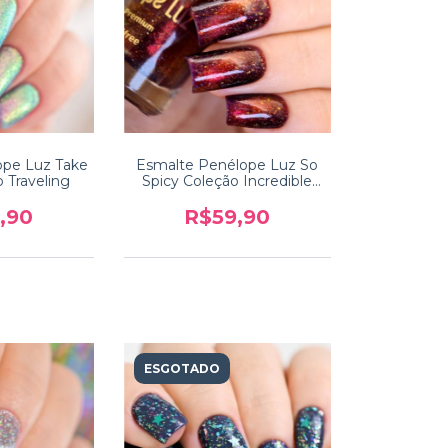
ope Luz Take
Esmalte Penélope Luz So
o Traveling
Spicy Coleção Incredible
India
,90
R$59,90
ESGOTADO