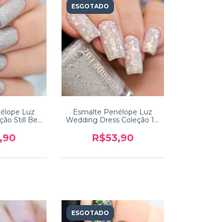
ESGOTADO
élope Luz
Esmalte Penélope Luz
ção Still Be
Wedding Dress Coleção 10
m
Years
,90
R$53,90
ESGOTADO