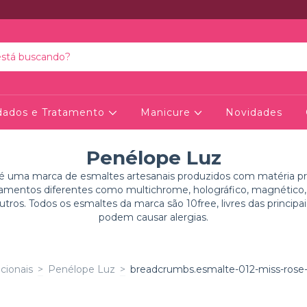
dados e Tratamento
Manicure
Novidades
Penélope Luz
é uma marca de esmaltes artesanais produzidos com matéria pr
entos diferentes como multichrome, holográfico, magnético, fl
tros. Todos os esmaltes da marca são 10free, livres das principa
podem causar alergias.
cionais
>
Penélope Luz
>
breadcrumbs.esmalte-012-miss-rose-