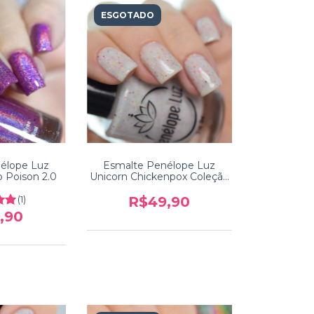
ESGOTADO
élope Luz
Esmalte Penélope Luz
o Poison 2.0
Unicorn Chickenpox Coleção
Reinventation
(1)
R$49,90
,90