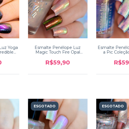
Luz Yoga
Esmalte Penélope Luz
Esmalte Penél
redible
Magic Touch Fire Opal
a Pic Coleçã
Coleção Colors of Nature
0
R$59,90
R$59
ESGOTADO
ESGOTADO