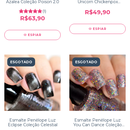
Azalea Coleção Poison 2.0
Unicorn Chickenpox
Coleção Reinventation
(1)
R$49,90
R$63,90
ESPIAR
ESPIAR
ESGOTADO
ESGOTADO
Esmalte Penélope Luz
Esmalte Penélope Luz
Eclipse Coleção Celestial
You Can Dance Coleção
Dancing Queen 5free