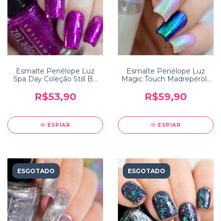
Esmalte Penélope Luz
Esmalte Penélope Luz
Spa Day Coleção Still Be
Magic Touch Madrepérola
Calm
Coleção Colors of Nature
R$53,90
R$59,90
ESPIAR
ESPIAR
ESGOTADO
ESGOTADO