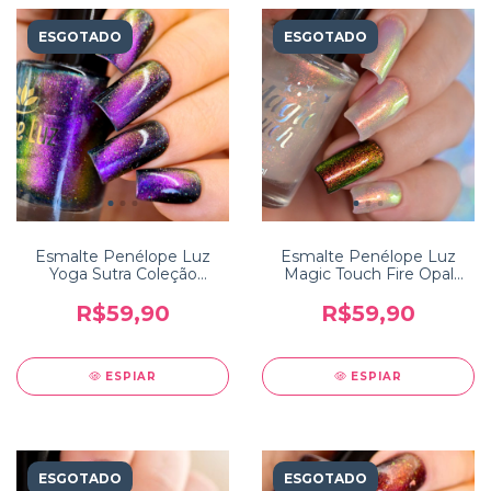
ESGOTADO
ESGOTADO
Esmalte Penélope Luz
Esmalte Penélope Luz
Yoga Sutra Coleção
Magic Touch Fire Opal
Incredible India
Coleção Colors of Nature
R$59,90
R$59,90
ESPIAR
ESPIAR
ESGOTADO
ESGOTADO