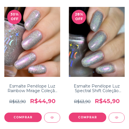
30
%
28
%
OFF
OFF
Esmalte Penélope Luz
Esmalte Penélope Luz
Rainbow Mirage Coleção
Spectral Shift Coleção
Holo Heaven
Holo Heaven
R$44,90
R$45,90
R$63,90
R$63,90