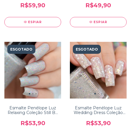
R$59,90
R$49,90
ESPIAR
ESPIAR
ESGOTADO
ESGOTADO
Esmalte Penélope Luz
Esmalte Penélope Luz
Relaxing Coleção Still Be
Wedding Dress Coleção
Calm
10 Years
R$53,90
R$53,90