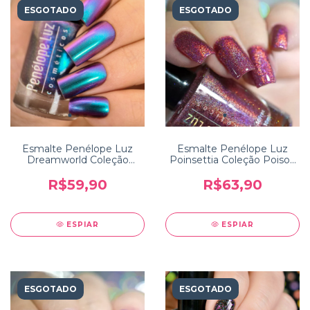
ESGOTADO
ESGOTADO
Esmalte Penélope Luz
Esmalte Penélope Luz
Dreamworld Coleção
Poinsettia Coleção Poison
Storytime
2.0
R$59,90
R$63,90
ESPIAR
ESPIAR
ESGOTADO
ESGOTADO