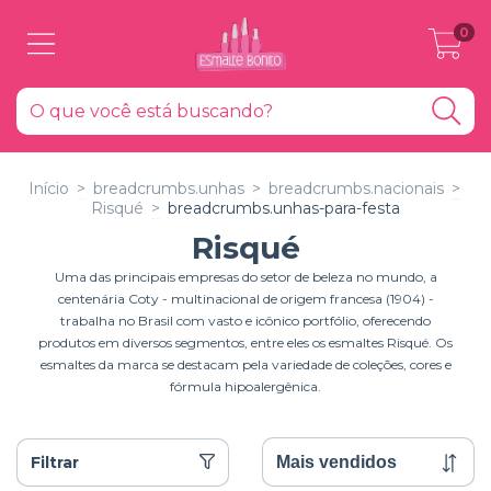
0
Início
>
breadcrumbs.unhas
>
breadcrumbs.nacionais
>
Risqué
>
breadcrumbs.unhas-para-festa
Risqué
Uma das principais empresas do setor de beleza no mundo, a
centenária Coty - multinacional de origem francesa (1904) -
trabalha no Brasil com vasto e icônico portfólio, oferecendo
produtos em diversos segmentos, entre eles os esmaltes Risqué. Os
esmaltes da marca se destacam pela variedade de coleções, cores e
fórmula hipoalergênica.
Filtrar