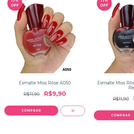
17
%
17
%
OFF
OFF
Esmalte Miss Rôse A050
Esmalte Miss Rô
Re
R$9,90
R$11,90
R$11,90