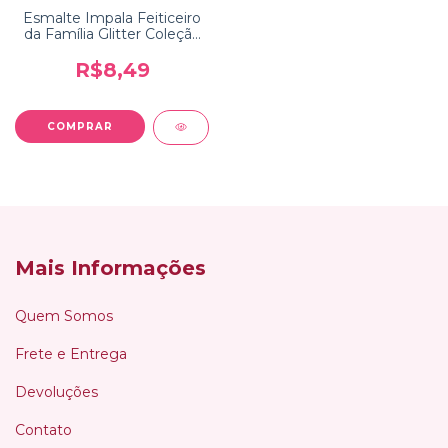
Esmalte Impala Feiticeiro
da Família Glitter Coleção
Disney Channel Os
Feiticeiros
R$8,49
Mais Informações
Quem Somos
Frete e Entrega
Devoluções
Contato