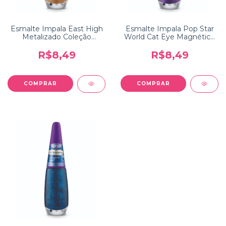
Esmalte Impala East High
Esmalte Impala Pop Star
Metalizado Coleção
World Cat Eye Magnético
Disney Channel High
Coleção Disney Channel
School Musical
Hannah Montana
R$8,49
R$8,49