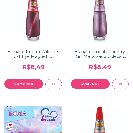
Esmalte Impala Wildcats
Esmalte Impala Country
Cat Eye Magnético
Girl Metalizado Coleção
Coleção Disney Channel
Disney Channel Hannah
High School Musical
Montana
R$8,49
R$8,49