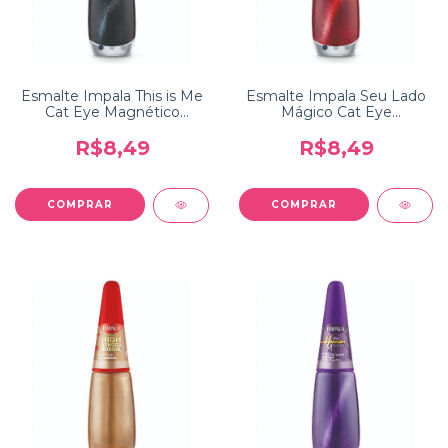
Esmalte Impala This is Me
Esmalte Impala Seu Lado
Cat Eye Magnético
Mágico Cat Eye
Coleção Disney Channel
Magnético Coleção
Camp Rock
Disney Channel Os
R$8,49
R$8,49
Feiticeiros