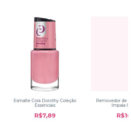
Esmalte Cora Dorothy Coleção
Removedor de E
Essenciais
Impala G
R$7,89
R$16