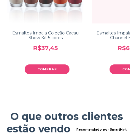
Esmaltes Impala Coleção Cacau
Esmaltes Impala 
Show Kit 5 cores
Channel Ki
R$37,45
R$67
COMPRAR
COM
O que outros clientes
estão vendo
Recomendado por SmartHint