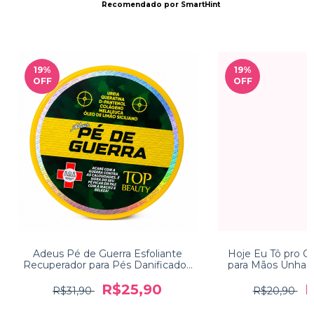
Recomendado por SmartHint
19
%
19
%
OFF
OFF
Adeus Pé de Guerra Esfoliante
Hoje Eu Tô pro C
Recuperador para Pés Danificados
para Mãos Unhas 
Top Beauty 240g
Beauty
R$25,90
R
R$31,90
R$20,90