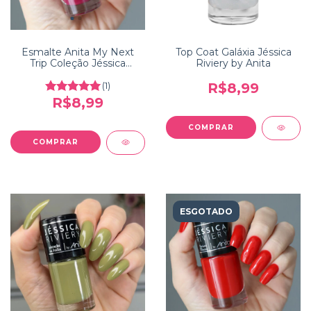
Esmalte Anita My Next
Top Coat Galáxia Jéssica
Trip Coleção Jéssica
Riviery by Anita
Riviery
(1)
R$8,99
R$8,99
ESGOTADO