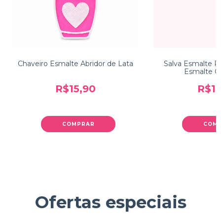
Chaveiro Esmalte Abridor de Lata
Salva Esmalte R
Esmalte C
R$15,90
R$11
COMPRAR
COM
Ofertas especiais