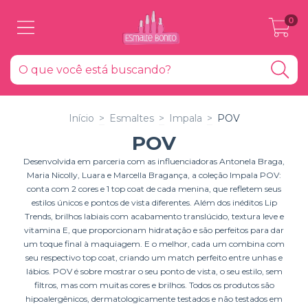
0
Início
>
Esmaltes
>
Impala
>
POV
POV
Desenvolvida em parceria com as influenciadoras Antonela Braga,
Maria Nicolly, Luara e Marcella Bragança, a coleção Impala POV:
conta com 2 cores e 1 top coat de cada menina, que refletem seus
estilos únicos e pontos de vista diferentes. Além dos inéditos Lip
Trends, brilhos labiais com acabamento translúcido, textura leve e
vitamina E, que proporcionam hidratação e são perfeitos para dar
um toque final à maquiagem. E o melhor, cada um combina com
seu respectivo top coat, criando um match perfeito entre unhas e
lábios. POV é sobre mostrar o seu ponto de vista, o seu estilo, sem
filtros, mas com muitas cores e brilhos. Todos os produtos são
hipoalergênicos, dermatologicamente testados e não testados em