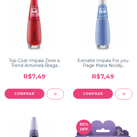
Top Coat Impala Zerei a
Esmalte Impala For you
Trend Antonela Braga
Page Maria Nicolly
Coleção POV
Coleção POV
R$7,49
R$7,49
30
%
OFF