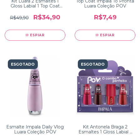
Kit Luara 2 Esmaltes 1
Top Coat Impala Tô Pronta
Gloss Labial 1 Top Coat
Luara Coleção POV
Coleção POV Impala
R$34,90
R$7,49
R$49,90
ESPIAR
ESPIAR
ESGOTADO
ESGOTADO
Esmalte Impala Daily Vlog
Kit Antonela Braga 2
Luara Coleção POV
Esmaltes 1 Gloss Labial 1
Top Coat Coleção POV