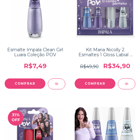
Esmalte Impala Clean Girl
Kit Maria Nicolly 2
Luara Coleção POV
Esmaltes 1 Gloss Labial 1
Top Coat Coleção POV
Impala
R$7,49
R$34,90
R$49,90
31
%
OFF