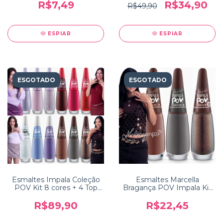
Impala
R$7,49
R$34,90
R$49,90
ESPIAR
ESPIAR
ESGOTADO
ESGOTADO
Esmaltes Impala Coleção
Esmaltes Marcella
POV Kit 8 cores + 4 Top
Bragança POV Impala Kit
Coats
2 Esmaltes + 1 Top Coat
R$89,90
R$22,45