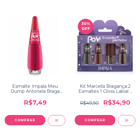
30
%
OFF
Esmalte Impala Meu
Kit Marcella Bragança 2
Dump Antonela Braga
Esmaltes 1 Gloss Labial 1
Coleção POV
Top Coat Coleção POV
Impala
R$7,49
R$34,90
R$49,90