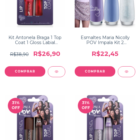
Kit Antonela Braga 1 Top
Esmaltes Maria Nicolly
Coat 1 Gloss Labial
POV Impala Kit 2
Coleção POV Impala
Esmaltes + 1 Top Coat
R$26,90
R$22,45
R$38,90
31
%
31
%
OFF
OFF