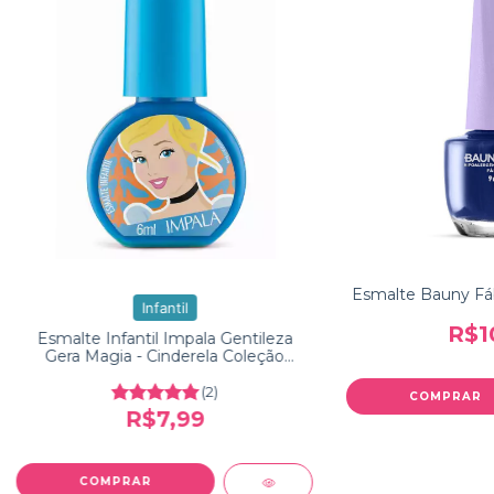
Esmalte Bauny Fáb
Infantil
R$1
Esmalte Infantil Impala Gentileza
Gera Magia - Cinderela Coleção
Princesa
(2)
R$7,99