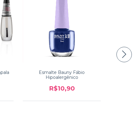
mpala
Esmalte Bauny Fábio
Verniz G
Hipoalergênico
Co
R$10,90