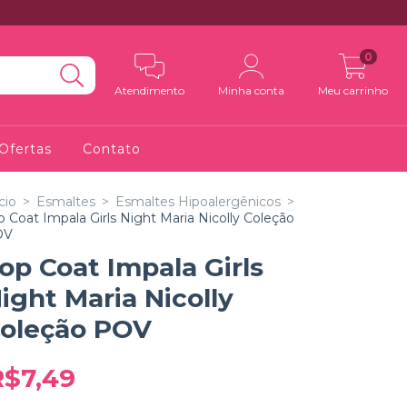
0
Atendimento
Minha conta
Meu carrinho
Ofertas
Contato
cio
>
Esmaltes
>
Esmaltes Hipoalergênicos
>
p Coat Impala Girls Night Maria Nicolly Coleção
OV
op Coat Impala Girls
ight Maria Nicolly
oleção POV
R$7,49