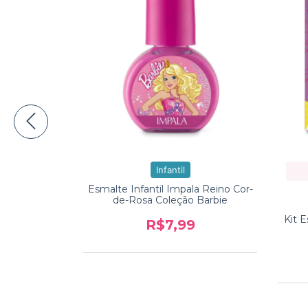
Infantil
ala Além do
Esmalte Infantil Impala Reino Cor-
 Barbie
de-Rosa Coleção Barbie
Kit 
9
R$7,99