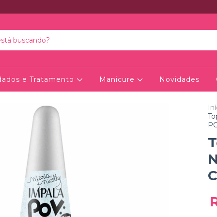
dados e Tratamento
Manicure
Novidades
Iní
To
P
T
N
C