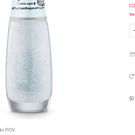
Ve
ção POV.