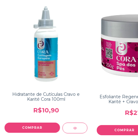
Hidratante de Cutículas Cravo e
Esfoliante Regen
Karité Cora 100ml
Karité + Crav
R$10,90
R$2