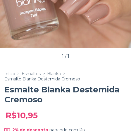
1
/
1
Início
>
Esmaltes
>
Blanka
>
Esmalte Blanka Destemida Cremoso
Esmalte Blanka Destemida
Cremoso
R$10,95
2% de desconto
pagando com Pix