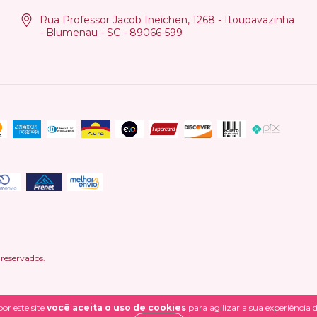
Rua Professor Jacob Ineichen, 1268 - Itoupavazinha
- Blumenau - SC - 89066-599
reservados.
or este site
você aceita o uso de cookies
para agilizar a sua experiência