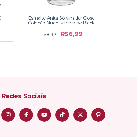
0
Esmalte Anita Só vim dar Close
Esmalt
Coleção Nude is the new Black
R$11
R$6,99
R$8,99
Redes Sociais