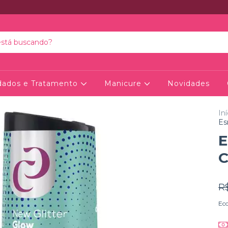
dados e Tratamento
Manicure
Novidades
Iní
Es
E
C
R
Ec