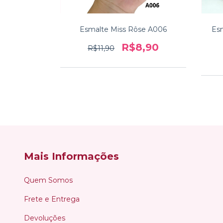
 Gel Effect
Esmalte Miss Rôse A006
Esm
e
R$8,90
R$11,90
,49
Mais Informações
Quem Somos
Frete e Entrega
Devoluções