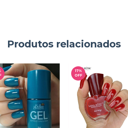
Produtos relacionados
%
17
%
F
OFF