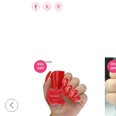
25
%
13
OFF
OF