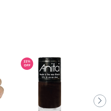
22
%
17
%
OFF
OFF