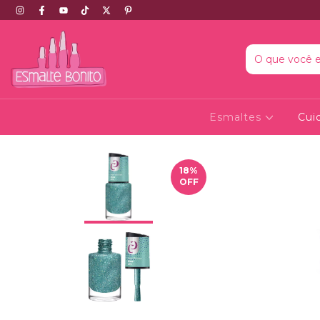
Esmaltes
Cui
18
%
OFF