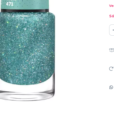
Ve
Só