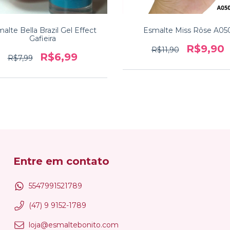
alte Bella Brazil Gel Effect
Esmalte Miss Rôse A05
Gafieira
R$9,90
R$11,90
R$6,99
R$7,99
Entre em contato
5547991521789
(47) 9 9152-1789
loja@esmaltebonito.com