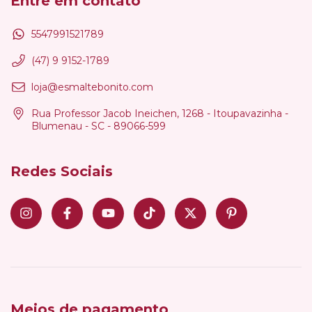
Entre em contato
5547991521789
(47) 9 9152-1789
loja@esmaltebonito.com
Rua Professor Jacob Ineichen, 1268 - Itoupavazinha -
Blumenau - SC - 89066-599
Redes Sociais
Meios de pagamento