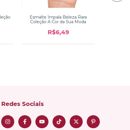
oleção
Esmalte Impala Beleza Rara
Esmalte Imp
Coleção A Cor da Sua Moda
Cor
R$6,49
Redes Sociais