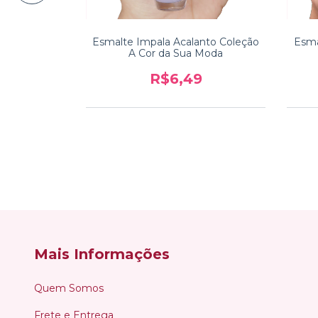
Esmalte Impala Acalanto Coleção
Esma
IDO
A Cor da Sua Moda
a Coleção A
R$6,49
Moda
9
Mais Informações
Quem Somos
Frete e Entrega