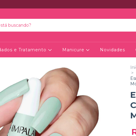
dados e Tratamento
Manicure
Novidades
Iní
>
Es
M
E
C