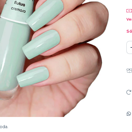
Ve
Só
oda.