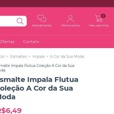
0
Atendimento
Minha conta
Meu carrinho
Ofertas
Contato
cio
>
Esmaltes
>
Impala
>
A Cor da Sua Moda
malte Impala Flutua Coleção A Cor da Sua
oda
smalte Impala Flutua
oleção A Cor da Sua
Moda
R$6,49