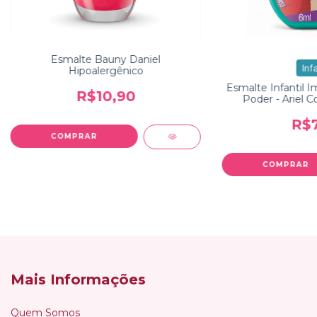
Esmalte Bauny Daniel
Infa
Hipoalergênico
Esmalte Infantil 
R$10,90
Poder - Ariel C
R$7
Mais Informações
Quem Somos