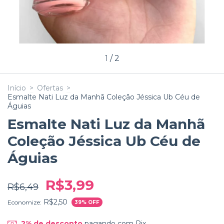
1
/
2
Início
>
Ofertas
>
Esmalte Nati Luz da Manhã Coleção Jéssica Ub Céu de
Águias
Esmalte Nati Luz da Manhã
Coleção Jéssica Ub Céu de
Águias
R$3,99
R$6,49
R$2,50
Economize:
39
% OFF
2% de desconto
pagando com Pix