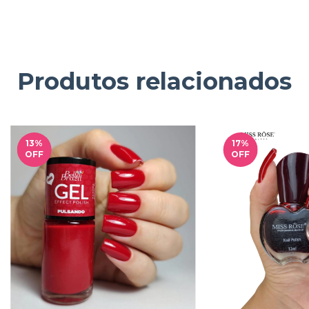
Produtos relacionados
13
%
17
%
OFF
OFF