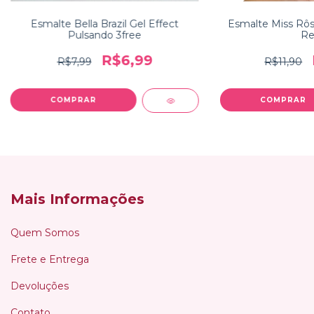
Esmalte Bella Brazil Gel Effect
Esmalte Miss Rô
Pulsando 3free
Re
R$6,99
R$7,99
R$11,90
Mais Informações
Quem Somos
Frete e Entrega
Devoluções
Contato