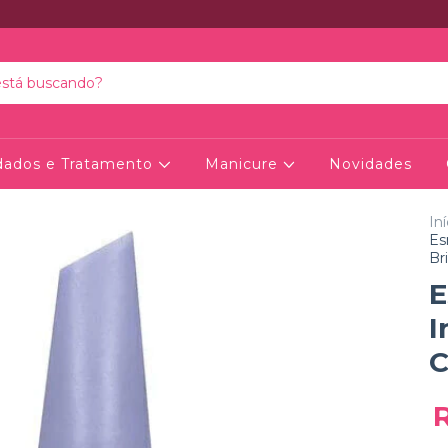
dados e Tratamento
Manicure
Novidades
Iní
Es
Br
E
I
C