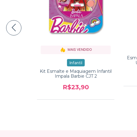
Fábio
MAIS VENDIDO
ico
Esma
0
Infantil
Kit Esmalte e Maquiagem Infantil
Impala Barbie CJT 2
R$23,90