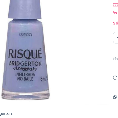
Ve
Só
gerton.