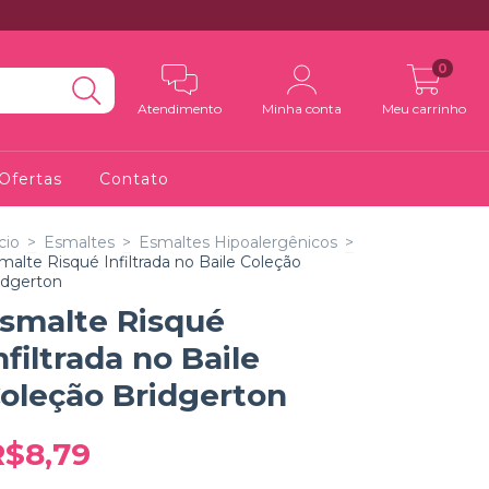
0
Atendimento
Minha conta
Meu carrinho
Ofertas
Contato
cio
>
Esmaltes
>
Esmaltes Hipoalergênicos
>
malte Risqué Infiltrada no Baile Coleção
idgerton
smalte Risqué
nfiltrada no Baile
oleção Bridgerton
R$8,79