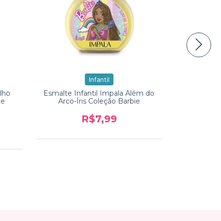
Esmal
Infantil
Hi
lho
Esmalte Infantil Impala Além do
ie
Arco-Íris Coleção Barbie
R$7,99