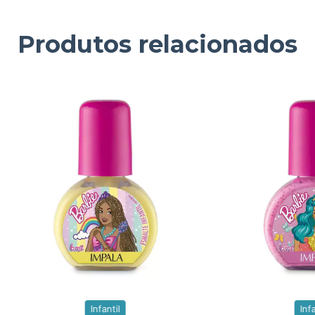
Produtos relacionados
Infantil
Infa