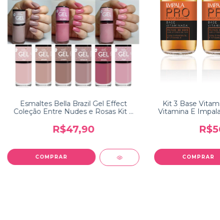
Esmaltes Bella Brazil Gel Effect
Kit 3 Base Vitam
Coleção Entre Nudes e Rosas Kit 6
Vitamina E Impala
cores
R$47,90
R$5