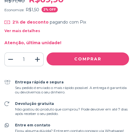
R$71,40
R$1,50
Economize:
2
% OFF
2% de desconto
pagando com Pix
Ver mais detalhes
Atenção, última unidade!
Entrega rápida e segura
Seu pedido é enviado o mais rápido possível. A entrega é garantida
ou devolvemos o seu dinheiro.
Devolução gratuita
Não gostou do produto que comprou? Pode devolver em até 7 dias
após receber o seu pedido.
Entre em contato
Ficou alguma dúvida? Entre em contato conosco via Whatsapp!