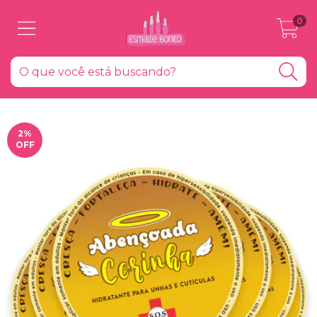
0
2
%
OFF