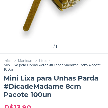
1
/
1
Início
>
Manicure
>
Lixas
>
Mini Lixa para Unhas Parda #DicadeMadame 8cm Pacote
100un
Mini Lixa para Unhas Parda
#DicadeMadame 8cm
Pacote 100un
R$13,90