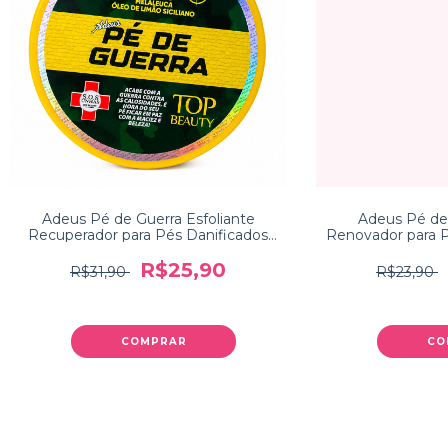
Adeus Pé de Guerra Esfoliante
Adeus Pé de
Recuperador para Pés Danificados
Renovador para P
Top Beauty 240g
Beau
R$25,90
R$31,90
R$23,90
COMPRAR
CO