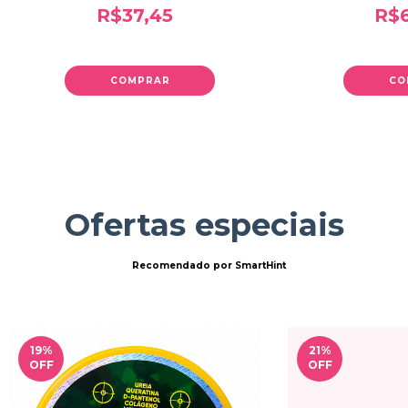
R$37,45
R$6
COMPRAR
CO
Ofertas especiais
Recomendado por SmartHint
19
%
21
%
OFF
OFF