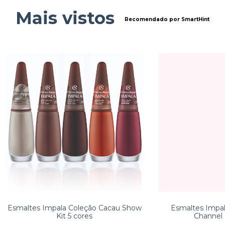
Mais vistos
Recomendado por SmartHint
Esmaltes Impala Coleção Cacau Show
Esmaltes Impal
Kit 5 cores
Channel 