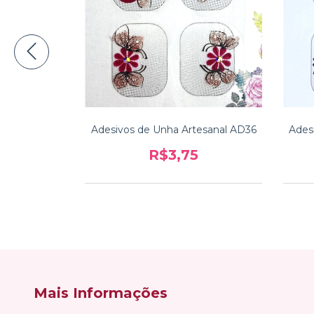
esanal AD37
Adesivos de Unha Artesanal AD36
Ades
,35
R$3,75
Mais Informações