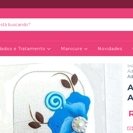
dados e Tratamento
Manicure
Novidades
Iní
Ad
Ad
A
A