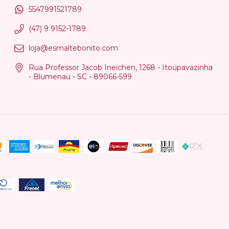
5547991521789
(47) 9 9152-1789
loja@esmaltebonito.com
Rua Professor Jacob Ineichen, 1268 - Itoupavazinha
- Blumenau - SC - 89066-599