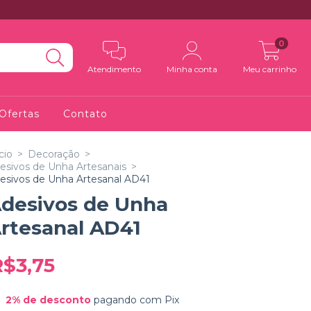
0
Atendimento
Minha conta
Meu carrinho
Ofertas
Contato
cio
>
Decoração
>
esivos de Unha Artesanais
>
esivos de Unha Artesanal AD41
desivos de Unha
rtesanal AD41
R$3,75
2% de desconto
pagando com Pix