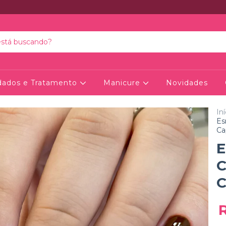
dados e Tratamento
Manicure
Novidades
Iní
Es
Ca
E
C
C