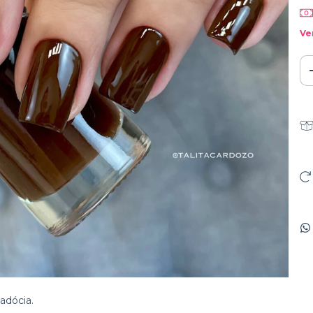
Ve
adócia.