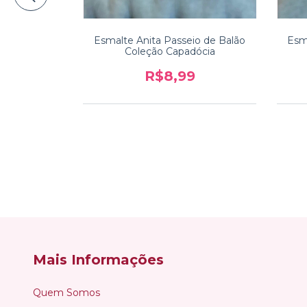
agem Lunar
Esmalte Anita Passeio de Balão
Esm
ócia
Coleção Capadócia
9
R$8,99
Mais Informações
Quem Somos