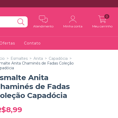
0
Atendimento
Minha conta
Meu carrinho
Ofertas
Contato
cio
>
Esmaltes
>
Anita
>
Capadócia
>
malte Anita Chaminés de Fadas Coleção
padócia
smalte Anita
haminés de Fadas
oleção Capadócia
R$8,99