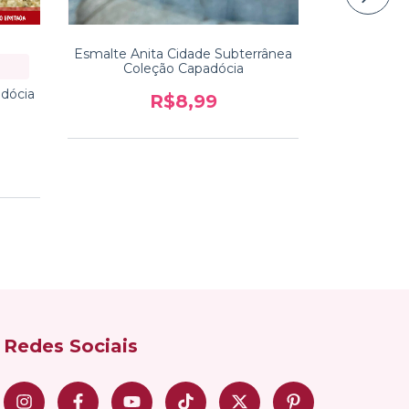
Esmalte Anita Cidade Subterrânea
Esmalte Ani
Coleção Capadócia
adócia
R$8,99
Redes Sociais