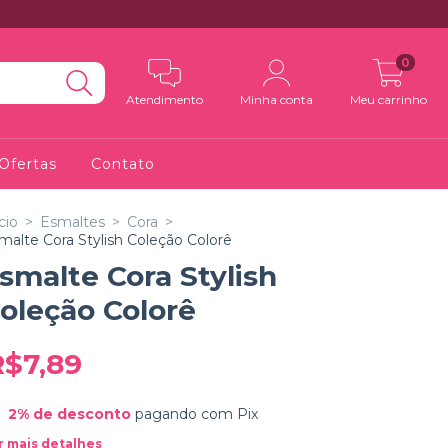
0
Atendimento
Minha conta
Meu carrinho
Ofertas
Contato
cio
>
Esmaltes
>
Cora
>
malte Cora Stylish Coleção Colorê
smalte Cora Stylish
oleção Colorê
R$7,89
2% de desconto
pagando com Pix
r mais detalhes