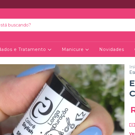
dados e Tratamento
Manicure
Novidades
Iní
Es
E
C
Ve