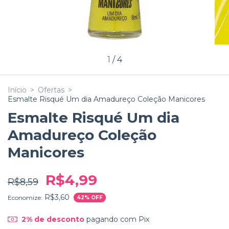
1
/
4
Início
>
Ofertas
>
Esmalte Risqué Um dia Amadureço Coleção Manicores
Esmalte Risqué Um dia
Amadureço Coleção
Manicores
R$4,99
R$8,59
R$3,60
Economize:
42
% OFF
2% de desconto
pagando com Pix