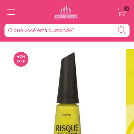
0
42
%
OFF