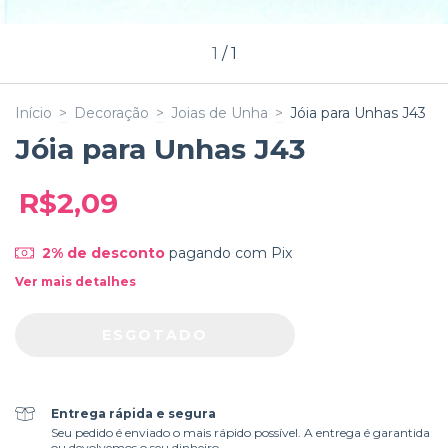
1
/
1
Início
>
Decoração
>
Joias de Unha
>
Jóia para Unhas J43
Jóia para Unhas J43
R$2,09
2% de desconto
pagando com Pix
Ver mais detalhes
Entrega rápida e segura
Seu pedido é enviado o mais rápido possível. A entrega é garantida
ou devolvemos o seu dinheiro.