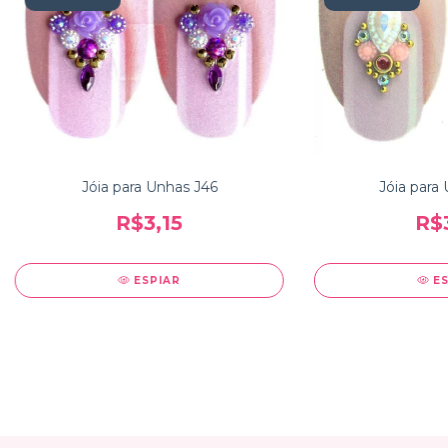
Jóia para Unhas J46
Jóia para
R$3,15
R$3
ESPIAR
E