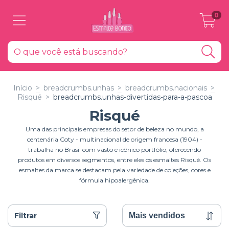
0
Início
>
breadcrumbs.unhas
>
breadcrumbs.nacionais
>
Risqué
>
breadcrumbs.unhas-divertidas-para-a-pascoa
Risqué
Uma das principais empresas do setor de beleza no mundo, a
centenária Coty - multinacional de origem francesa (1904) -
trabalha no Brasil com vasto e icônico portfólio, oferecendo
produtos em diversos segmentos, entre eles os esmaltes Risqué. Os
esmaltes da marca se destacam pela variedade de coleções, cores e
fórmula hipoalergênica.
Filtrar