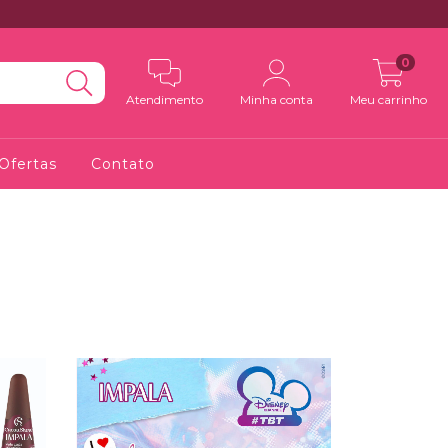
0
Atendimento
Minha conta
Meu carrinho
Ofertas
Contato