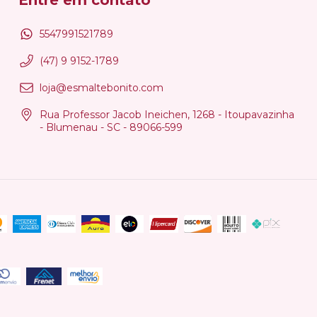
Entre em contato
5547991521789
(47) 9 9152-1789
loja@esmaltebonito.com
Rua Professor Jacob Ineichen, 1268 - Itoupavazinha
- Blumenau - SC - 89066-599