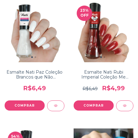
23
%
OFF
Esmalte Nati Paz Coleção
Esmalte Nati Rubi
Brancos que Não
Imperial Coleção Me
Mancham
Encanta
R$6,49
R$4,99
R$6,49
54
%