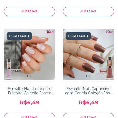
ESPIAR
ESPIAR
ESGOTADO
ESGOTADO
Esmalte Nati Leite com
Esmalte Nati Capuccino
Biscoito Coleção José e
com Canela Coleção José
Um Bom Café
e Um Bom Café
R$6,49
R$6,49
ESPIAR
ESPIAR