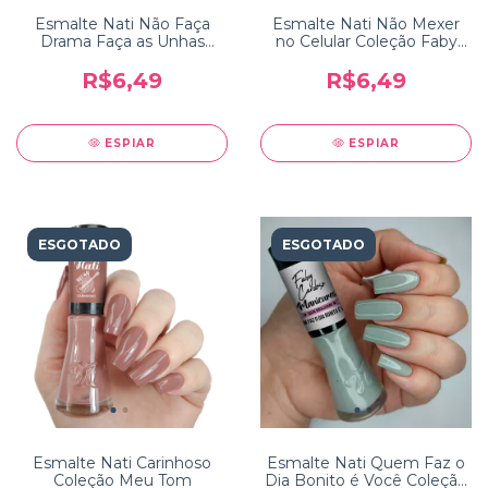
Esmalte Nati Não Faça
Esmalte Nati Não Mexer
Drama Faça as Unhas
no Celular Coleção Faby
Coleção Faby Cardoso
Cardoso 10 Mandamentos
Manicures que Brilham
da Manicure
R$6,49
R$6,49
ESPIAR
ESPIAR
ESGOTADO
ESGOTADO
Esmalte Nati Carinhoso
Esmalte Nati Quem Faz o
Coleção Meu Tom
Dia Bonito é Você Coleção