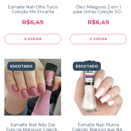
Esmalte Nati Olho Turco
Óleo Milagroso 2 em 1
Coleção Me Encanta
para Unhas Coleção SOS
Faby Cardoso
R$6,49
R$6,49
ESPIAR
ESPIAR
ESGOTADO
ESGOTADO
Esmalte Nati Não Dar
Esmalte Nati Pluma
Furo na Manicure Coleção
Coleção Brancos que Não