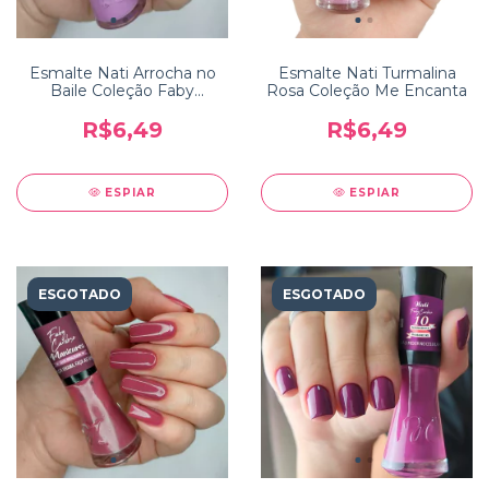
Esmalte Nati Arrocha no
Esmalte Nati Turmalina
Baile Coleção Faby
Rosa Coleção Me Encanta
Cardoso Manicures que
Brilham
R$6,49
R$6,49
ESPIAR
ESPIAR
ESGOTADO
ESGOTADO