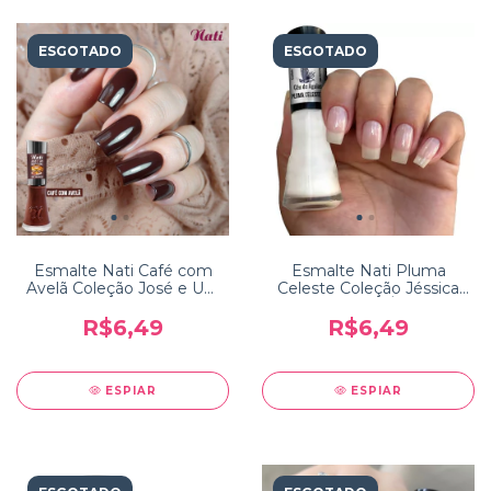
ESGOTADO
ESGOTADO
Esmalte Nati Café com
Esmalte Nati Pluma
Avelã Coleção José e Um
Celeste Coleção Jéssica
Bom Café
Ub Céu de Águias
R$6,49
R$6,49
ESPIAR
ESPIAR