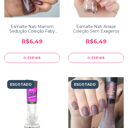
Esmalte Nati Marrom
Esmalte Nati Arrase
Sedução Coleção Faby
Coleção Sem Exageros
Cardoso Manicures que
Brilham
R$6,49
R$6,49
ESPIAR
ESPIAR
ESGOTADO
ESGOTADO