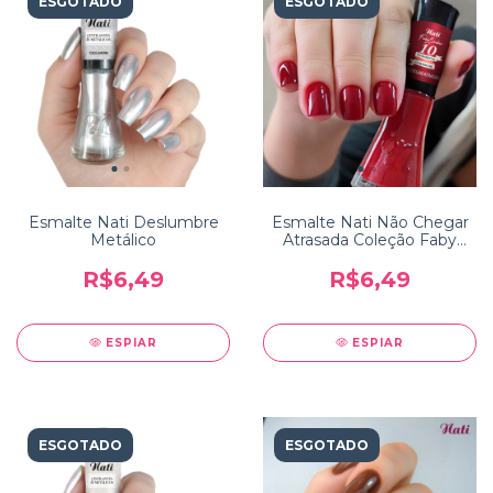
ESGOTADO
ESGOTADO
Esmalte Nati Deslumbre
Esmalte Nati Não Chegar
Metálico
Atrasada Coleção Faby
Cardoso 10 Mandamentos
da Manicure
R$6,49
R$6,49
ESPIAR
ESPIAR
ESGOTADO
ESGOTADO