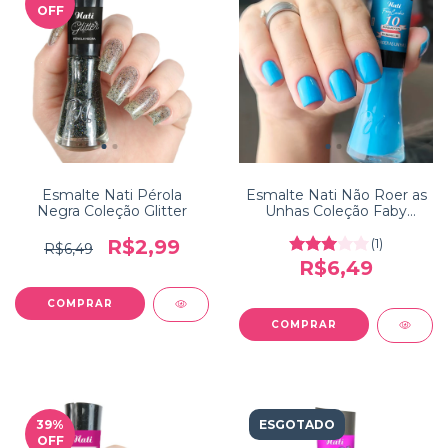
OFF
Esmalte Nati Pérola
Esmalte Nati Não Roer as
Negra Coleção Glitter
Unhas Coleção Faby
Cardoso 10 Mandamentos
da Manicure
R$2,99
(1)
R$6,49
R$6,49
39
%
ESGOTADO
OFF