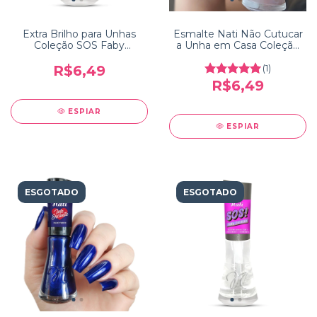
Extra Brilho para Unhas
Esmalte Nati Não Cutucar
Coleção SOS Faby
a Unha em Casa Coleção
Cardoso
Faby Cardoso 10
Mandamentos da
R$6,49
(1)
Manicure
R$6,49
ESPIAR
ESPIAR
ESGOTADO
ESGOTADO