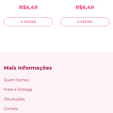
Faby Cardoso Manicures
que Brilham
R$6,49
R$6,49
ESPIAR
ESPIAR
Mais Informações
Quem Somos
Frete e Entrega
Devoluções
Contato