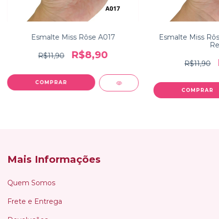
Esmalte Miss Rôse A017
Esmalte Miss Rô
Re
R$8,90
R$11,90
R$11,90
Mais Informações
Quem Somos
Frete e Entrega