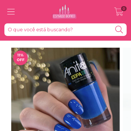
0
11
%
OFF