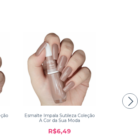
eção
Esmalte Impala Sutileza Coleção
Esmalte
A Cor da Sua Moda
Coleção Cha
R$6,49
R