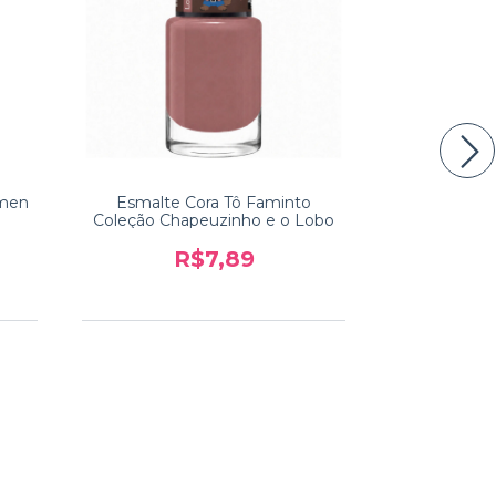
úmen
Esmalte Cora Tô Faminto
Esmalte
Coleção Chapeuzinho e o Lobo
Coleção Cha
R$7,89
R