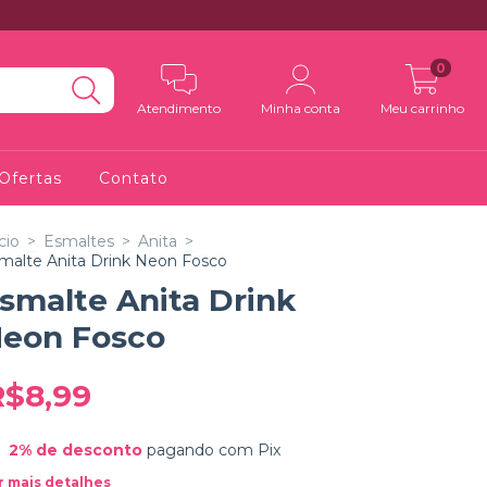
0
Atendimento
Minha conta
Meu carrinho
Ofertas
Contato
cio
>
Esmaltes
>
Anita
>
malte Anita Drink Neon Fosco
smalte Anita Drink
eon Fosco
R$8,99
2% de desconto
pagando com Pix
r mais detalhes