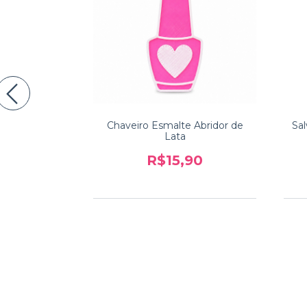
Que Olhos
Chaveiro Esmalte Abridor de
Sa
hapeuzinho e
Lata
o
89
R$15,90