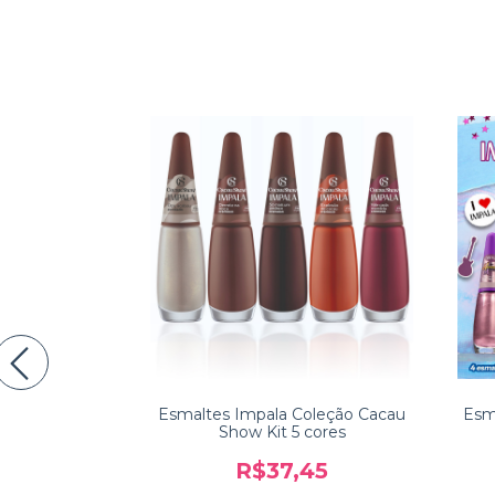
 a Manicurist
Esmaltes Impala Coleção Cacau
Esm
lorê
Show Kit 5 cores
89
R$37,45