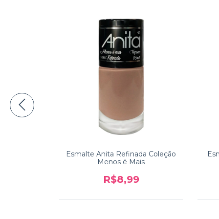
ncesinha
Esmalte Anita Refinada Coleção
Esm
Menos é Mais
9
R$8,99