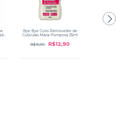
me
Bye Bye Cutis Removedor de
Kit Amacian
ados
Cutículas Maria Pomposa 35ml
Cutí
R$12,90
R$15,90
R$24,9