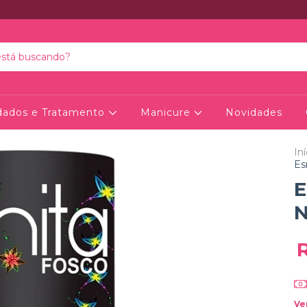
dados e Tratamento
Manicure
Novidades
Iní
Es
E
N
Ve