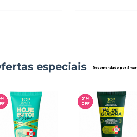
fertas especiais
Recomendado por Smart
9
%
21
%
FF
OFF