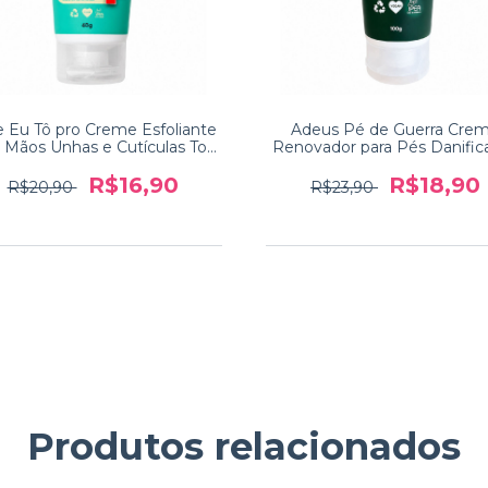
e Eu Tô pro Creme Esfoliante
Adeus Pé de Guerra Cre
a Mãos Unhas e Cutículas Top
Renovador para Pés Danific
Beauty 60g
Top Beauty 100g
R$16,90
R$18,90
R$20,90
R$23,90
Produtos relacionados