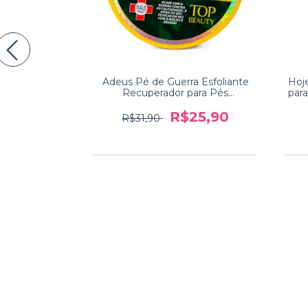
Com Muito
Adeus Pé de Guerra Esfoliante
Hoj
uito Amor
Recuperador para Pés
par
pa 26
Danificados Top Beauty 240g
7,99
R$25,90
R$31,90