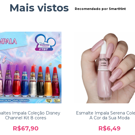
Mais vistos
Recomendado por SmartHint
altes Impala Coleção Disney
Esmalte Impala Serena Col
Channel Kit 8 cores
A Cor da Sua Moda
R$67,90
R$6,49