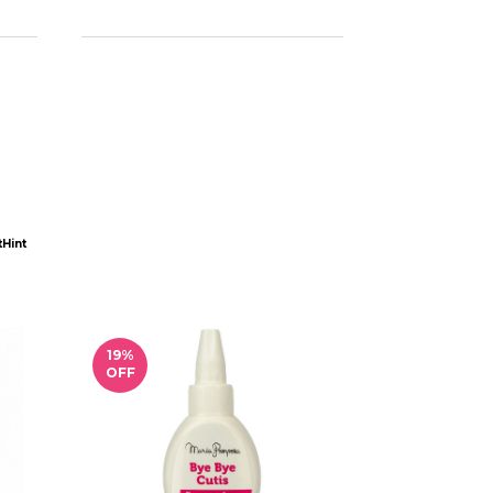
Hint
19
%
12
%
OFF
OFF