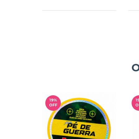
O
19
%
1
OFF
O