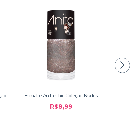
ção
Esmalte Anita Chic Coleção Nudes
Esmalte A
c
R$8,99