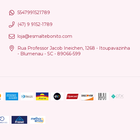
5547991521789
(47) 9 9152-1789
loja@esmaltebonito.com
Rua Professor Jacob Ineichen, 1268 - Itoupavazinha
- Blumenau - SC - 89066-599