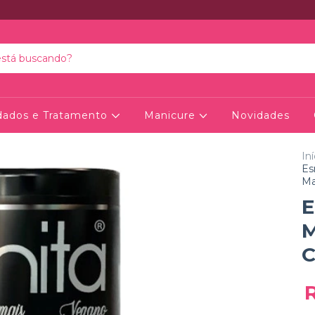
dados e Tratamento
Manicure
Novidades
Iní
Es
Ma
E
M
C