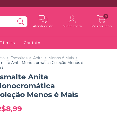
0
Atendimento
Minha conta
Meu carrinho
Ofertas
Contato
cio
>
Esmaltes
>
Anita
>
Menos é Mais
>
malte Anita Monocromática Coleção Menos é
is
smalte Anita
onocromática
oleção Menos é Mais
R$8,99