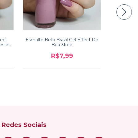
fect
Esmalte Bella Brazil Gel Effect De
Esmalte Be
es e
Boa 3free
Balé Coleçã
R$7,99
Redes Sociais