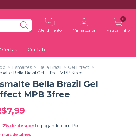
0
Atendimento
Minha conta
Meu carrinho
Ofertas
Contato
cio
>
Esmaltes
>
Bella Brazil
>
Gel Effect
>
malte Bella Brazil Gel Effect MPB 3free
smalte Bella Brazil Gel
ffect MPB 3free
R$7,99
2% de desconto
pagando com Pix
r mais detalhes