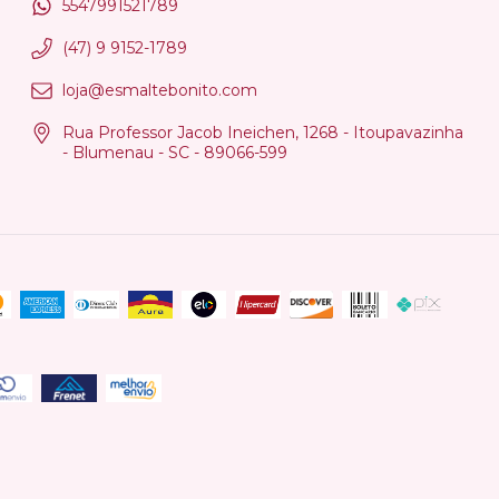
5547991521789
(47) 9 9152-1789
loja@esmaltebonito.com
Rua Professor Jacob Ineichen, 1268 - Itoupavazinha
- Blumenau - SC - 89066-599