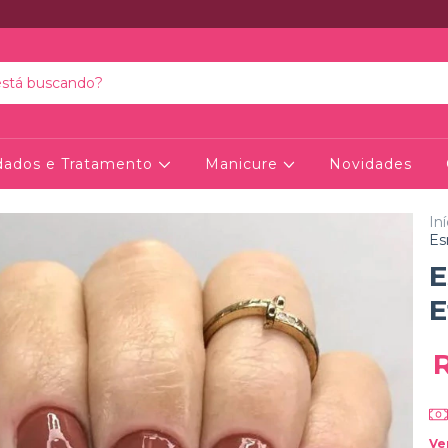
dados e Tratamento
Manicure
Novidades
Iní
Es
E
E
Ve