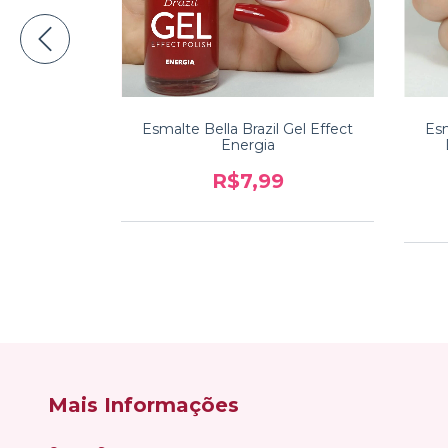
 Gel Effect
Esmalte Bella Brazil Gel Effect
Esm
ô de Boa
Energia
9
R$7,99
Mais Informações