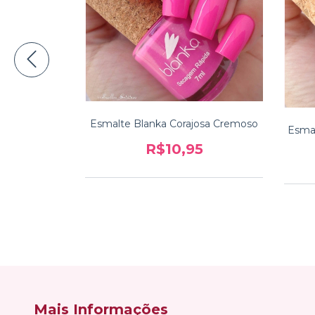
Esmalte Blanka Corajosa Cremoso
mpoderada
Esmal
R$10,95
5
Mais Informações