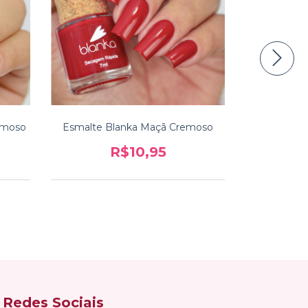
emoso
Esmalte Blanka Maçã Cremoso
Esmalte Bl
R$10,95
Redes Sociais