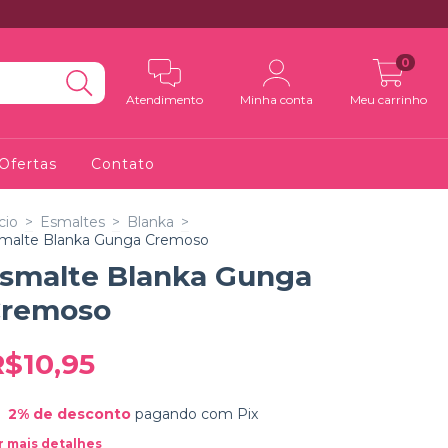
0
Atendimento
Minha conta
Meu carrinho
Ofertas
Contato
cio
>
Esmaltes
>
Blanka
>
malte Blanka Gunga Cremoso
smalte Blanka Gunga
remoso
R$10,95
2% de desconto
pagando com Pix
r mais detalhes