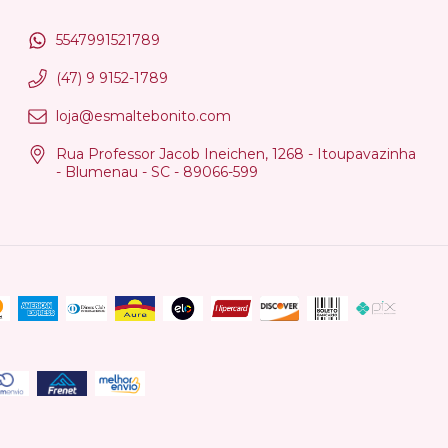
5547991521789
(47) 9 9152-1789
loja@esmaltebonito.com
Rua Professor Jacob Ineichen, 1268 - Itoupavazinha
- Blumenau - SC - 89066-599