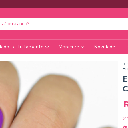
dados e Tratamento
Manicure
Novidades
Iní
Es
E
C
Ve