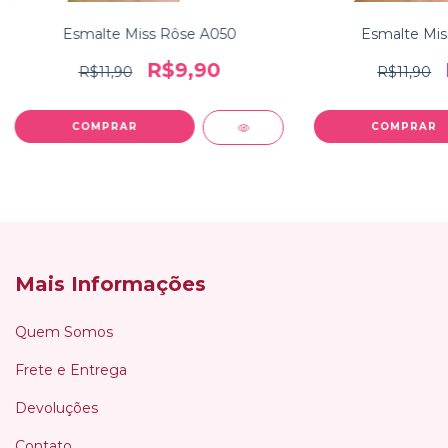
Esmalte Miss Rôse A050
Esmalte Mis
R$9,90
R$11,90
R$11,90
Mais Informações
Quem Somos
Frete e Entrega
Devoluções
Contato