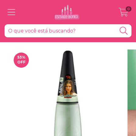
0
53
%
OFF