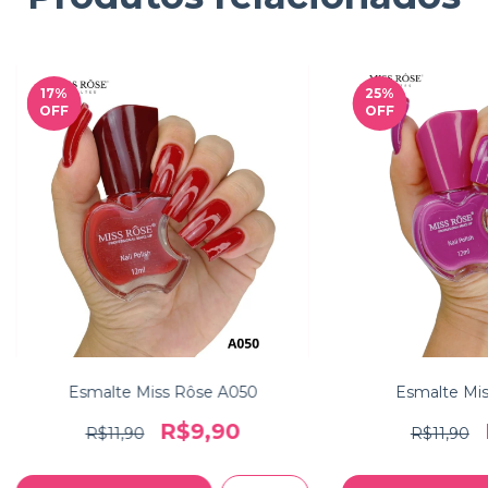
17
%
25
%
OFF
OFF
Esmalte Miss Rôse A050
Esmalte Mis
R$9,90
R$11,90
R$11,90