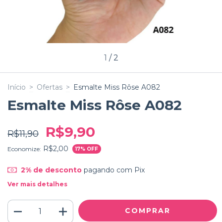
1
/
2
Início
>
Ofertas
>
Esmalte Miss Rôse A082
Esmalte Miss Rôse A082
R$9,90
R$11,90
R$2,00
Economize:
17
% OFF
2% de desconto
pagando com Pix
Ver mais detalhes