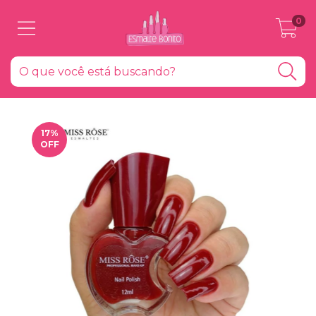
0
17
%
OFF