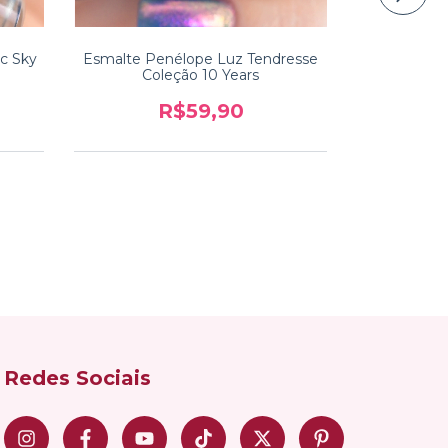
c Sky
Esmalte Penélope Luz Tendresse
Esmalte 
Coleção 10 Years
Col
R$59,90
Redes Sociais