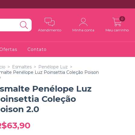
0
Atendimento
Minha conta
Meu carrinho
Ofertas
Contato
cio
>
Esmaltes
>
Penélope Luz
>
malte Penélope Luz Poinsettia Coleção Poison
0
smalte Penélope Luz
oinsettia Coleção
oison 2.0
R$63,90