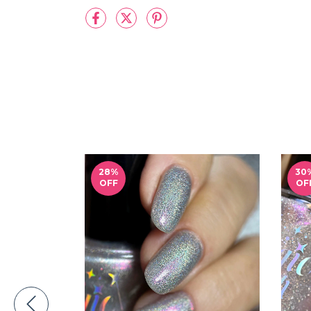
28
%
30
OFF
OF