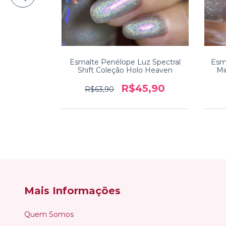
 Take a Pic
ling
0
Esmalte Penélope Luz Spectral
Esm
Shift Coleção Holo Heaven
Mi
R$45,90
R$63,90
Mais Informações
Quem Somos