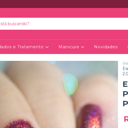
dados e Tratamento
Manicure
Novidades
Iní
Es
2.
E
P
P