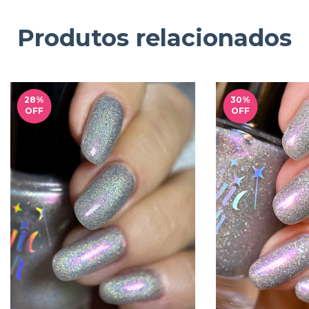
Produtos relacionados
28
%
30
%
OFF
OFF