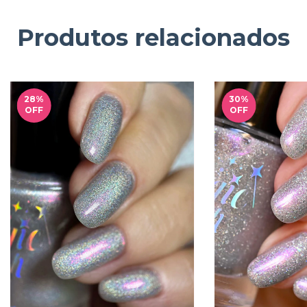
Produtos relacionados
28
%
30
%
OFF
OFF