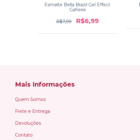
 Gel Effect
Esmalte Bella Brazil Gel Effect
ree
Gafieira
,99
R$6,99
R$7,99
Mais Informações
Quem Somos
Frete e Entrega
Devoluções
Contato