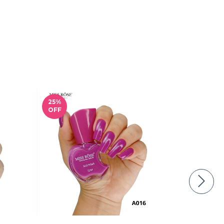
25
%
22
%
OFF
OFF