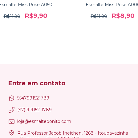
Esmalte Miss Rôse A050
Esmalte Miss Rôse A00
R$9,90
R$8,90
R$11,90
R$11,90
Entre em contato
5547991521789
(47) 9 9152-1789
loja@esmaltebonito.com
Rua Professor Jacob Ineichen, 1268 - Itoupavazinha