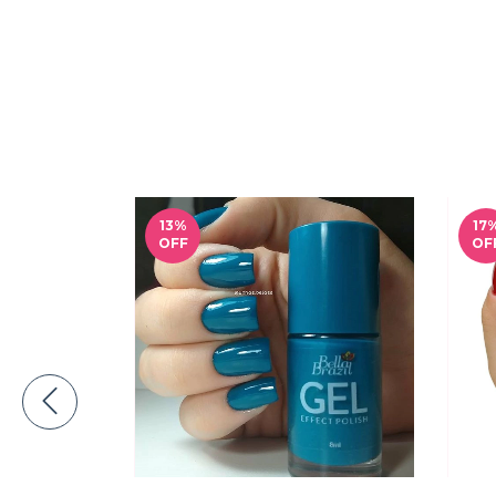
13
%
17
OFF
OF