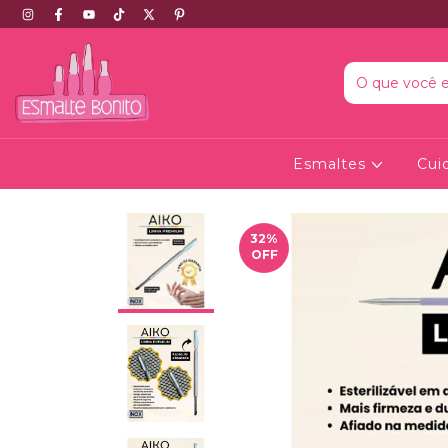
Esmaltes
Cui
32
%
OFF