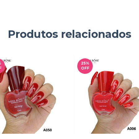
Produtos relacionados
%
25
%
F
OFF