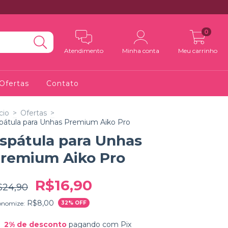
0
Atendimento
Minha conta
Meu carrinho
Ofertas
Contato
cio
>
Ofertas
>
pátula para Unhas Premium Aiko Pro
spátula para Unhas
remium Aiko Pro
R$16,90
$24,90
R$8,00
onomize:
32
% OFF
2% de desconto
pagando com Pix