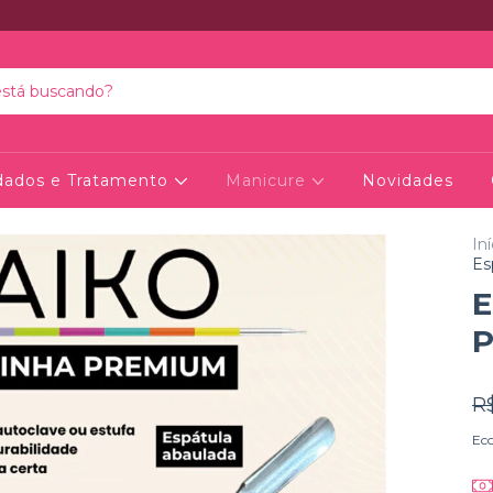
dados e Tratamento
Manicure
Novidades
Iní
Es
E
P
R
Ec