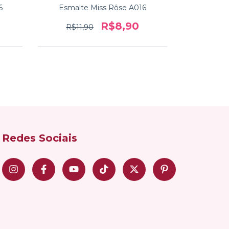
6
Esmalte Miss Rôse A016
Esmalte An
Coleção N
R$8,90
R$11,90
R$8
Redes Sociais