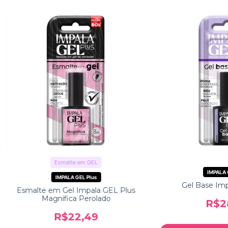
Esmalte em GEL
IMPALA 
IMPALA GEL Plus
Gel Base Imp
Esmalte em Gel Impala GEL Plus
Magnífica Perolado
R$2
R$22,49