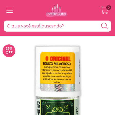
0
25
%
OFF