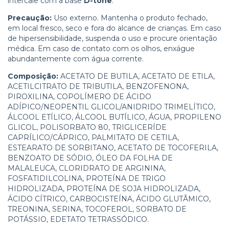
intercale com a base
D-tone
.
Precaução:
Uso externo. Mantenha o produto fechado,
em local fresco, seco e fora do alcance de crianças. Em caso
de hipersensibilidade, suspenda o uso e procure orientação
médica. Em caso de contato com os olhos, enxágue
abundantemente com água corrente.
Composição:
ACETATO DE BUTILA, ACETATO DE ETILA,
ACETILCITRATO DE TRIBUTILA, BENZOFENONA,
PIROXILINA, COPOLÍMERO DE ÁCIDO
ADÍPICO/NEOPENTIL GLICOL/ANIDRIDO TRIMELÍTICO,
ÁLCOOL ETÍLICO, ÁLCOOL BUTÍLICO, ÁGUA, PROPILENO
GLICOL, POLISORBATO 80, TRIGLICERÍDE
CAPRÍLICO/CÁPRICO, PALMITATO DE CETILA,
ESTEARATO DE SORBITANO, ACETATO DE TOCOFERILA,
BENZOATO DE SÓDIO, ÓLEO DA FOLHA DE
MALALEUCA, CLORIDRATO DE ARGININA,
FOSFATIDILCOLINA, PROTEÍNA DE TRIGO
HIDROLIZADA, PROTEÍNA DE SOJA HIDROLIZADA,
ÁCIDO CÍTRICO, CARBOCISTEÍNA, ÁCIDO GLUTÂMICO,
TREONINA, SERINA, TOCOFEROL, SORBATO DE
POTÁSSIO, EDETATO TETRASSÓDICO.