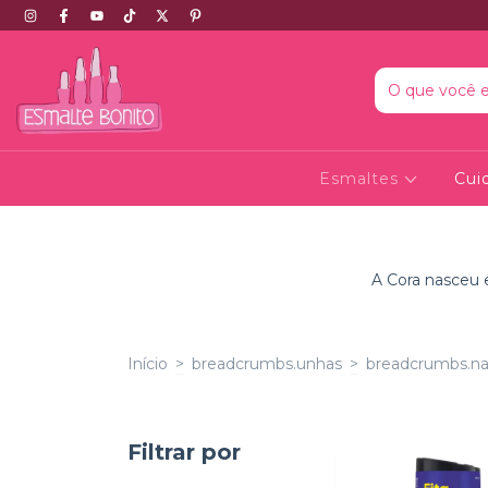
Esmaltes
Cui
A Cora nasceu 
Início
>
breadcrumbs.unhas
>
breadcrumbs.na
Filtrar por