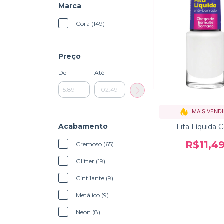
Marca
Cora (149)
Preço
De
Até
MAIS VEND
Acabamento
Fita Líquida C
R$11,4
Cremoso (65)
Glitter (19)
Cintilante (9)
Metálico (9)
Neon (8)