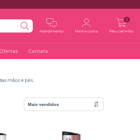
0
Atendimento
Minha conta
Meu carrinho
Ofertas
Contato
das mãos e pés.