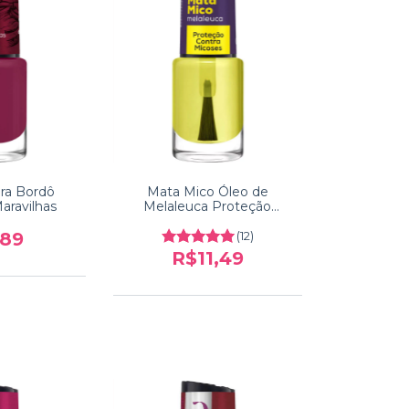
ra Bordô
Mata Mico Óleo de
aravilhas
Melaleuca Proteção
Micoses Cora
,89
(12)
R$11,49