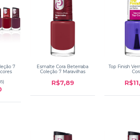
leção 7
Esmalte Cora Beterraba
Top Finish Ver
 cores
Coleção 7 Maravilhas
Cor
15)
R$7,89
R$11
0