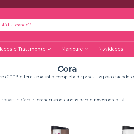
dados e Tratamento
Manicure
Novidades
Cora
em 2008 e tem uma linha completa de produtos para cuidados 
cionais
>
Cora
>
breadcrumbs.unhas-para-o-novembroazul