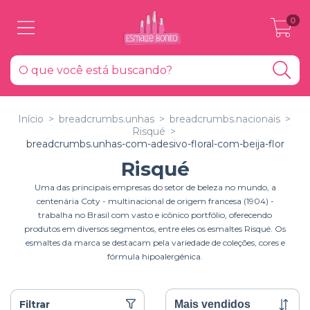
0
Início
>
breadcrumbs.unhas
>
breadcrumbs.nacionais
>
Risqué
>
breadcrumbs.unhas-com-adesivo-floral-com-beija-flor
Risqué
Uma das principais empresas do setor de beleza no mundo, a
centenária Coty - multinacional de origem francesa (1904) -
trabalha no Brasil com vasto e icônico portfólio, oferecendo
produtos em diversos segmentos, entre eles os esmaltes Risqué. Os
esmaltes da marca se destacam pela variedade de coleções, cores e
fórmula hipoalergênica.
Filtrar