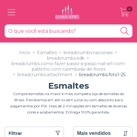
0
Início
>
Esmaltes
>
breadcrumbs.nacionais
>
breadcrumbs.edk
>
breadcrumbs.como-fazer-passo-a-passo-nail-art-com-
palitinho-com-carimbada-de-flores
>
breadcrumbs.attachment
>
breadcrumbs.foto1-25
Esmaltes
Compre esmaltes na maior e mais completa loja de esmaltes do
Brasil. Parcelamos em até 4x sem juros ou com desconto para
pagamentos por PIX. Mais de 2 mil opções em esmaltes de diversas
cores e acabamentos. Entrega 100% garantida.
Filtrar