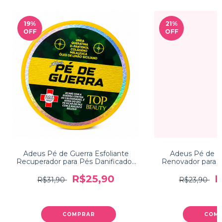
19
%
21
%
OFF
OFF
Adeus Pé de Guerra Esfoliante
Adeus Pé de G
Recuperador para Pés Danificados
Renovador para P
Top Beauty 240g
Top Beau
R$25,90
R
R$31,90
R$23,90
COMPRAR
COM