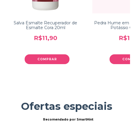
Salva Esmalte Recuperador de
Pedra Hume em G
Esmalte Cora 20ml
Potássio C
R$11,90
R$11
COMPRAR
COM
Ofertas especiais
Recomendado por SmartHint