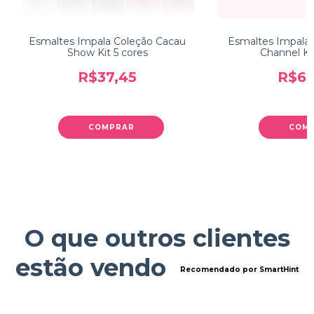
Esmaltes Impala Coleção Cacau
Esmaltes Impala 
Show Kit 5 cores
Channel Ki
R$37,45
R$67
COMPRAR
COM
O que outros clientes
estão vendo
Recomendado por SmartHint