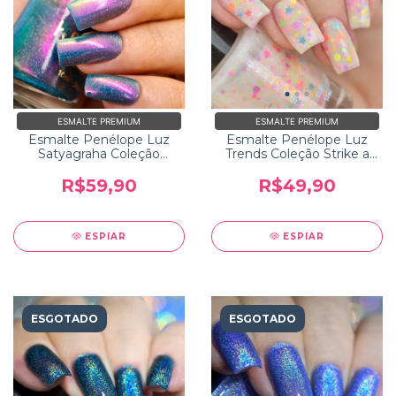
ESMALTE PREMIUM
ESMALTE PREMIUM
Esmalte Penélope Luz
Esmalte Penélope Luz
Satyagraha Coleção
Trends Coleção Strike a
Incredible India
Pose
R$59,90
R$49,90
ESPIAR
ESPIAR
ESGOTADO
ESGOTADO