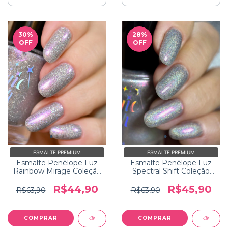
30
%
28
%
OFF
OFF
ESMALTE PREMIUM
ESMALTE PREMIUM
Esmalte Penélope Luz
Esmalte Penélope Luz
Rainbow Mirage Coleção
Spectral Shift Coleção
Holo Heaven
Holo Heaven
R$44,90
R$45,90
R$63,90
R$63,90