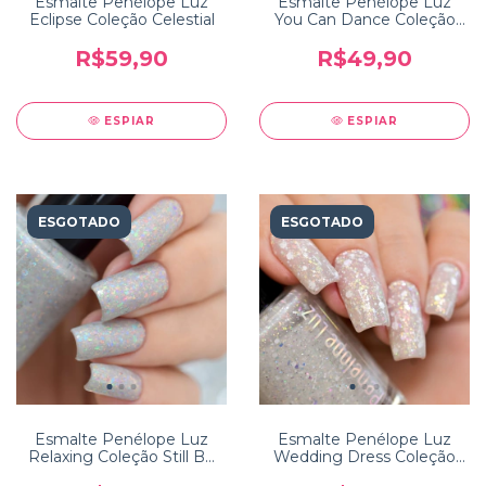
Esmalte Penélope Luz
Esmalte Penélope Luz
Eclipse Coleção Celestial
You Can Dance Coleção
Dancing Queen 5free
R$59,90
R$49,90
ESPIAR
ESPIAR
ESGOTADO
ESGOTADO
Esmalte Penélope Luz
Esmalte Penélope Luz
Relaxing Coleção Still Be
Wedding Dress Coleção
Calm
10 Years