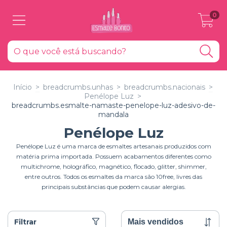
0
Início
>
breadcrumbs.unhas
>
breadcrumbs.nacionais
>
Penélope Luz
>
breadcrumbs.esmalte-namaste-penelope-luz-adesivo-de-
mandala
Penélope Luz
Penélope Luz é uma marca de esmaltes artesanais produzidos com
matéria prima importada. Possuem acabamentos diferentes como
multichrome, holográfico, magnético, flocado, glitter, shimmer,
entre outros. Todos os esmaltes da marca são 10free, livres das
principais substâncias que podem causar alergias.
Filtrar