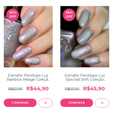
30
%
28
%
OFF
OFF
Esmalte Penélope Luz
Esmalte Penélope Luz
Rainbow Mirage Coleção
Spectral Shift Coleção
Holo Heaven
Holo Heaven
R$44,90
R$45,90
R$63,90
R$63,90