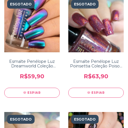
ESGOTADO
ESGOTADO
Esmalte Penélope Luz
Esmalte Penélope Luz
Dreamworld Coleção
Poinsettia Coleção Poison
Storytime
2.0
R$59,90
R$63,90
ESPIAR
ESPIAR
ESGOTADO
ESGOTADO