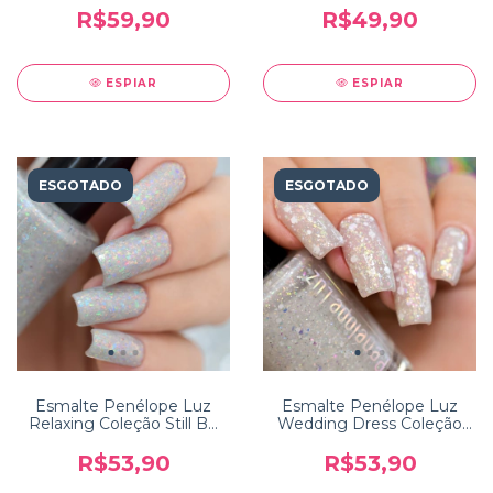
R$59,90
R$49,90
ESPIAR
ESPIAR
ESGOTADO
ESGOTADO
Esmalte Penélope Luz
Esmalte Penélope Luz
Relaxing Coleção Still Be
Wedding Dress Coleção
Calm
10 Years
R$53,90
R$53,90