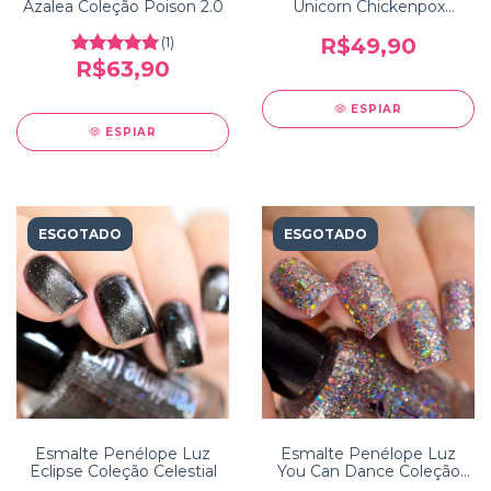
Azalea Coleção Poison 2.0
Unicorn Chickenpox
Coleção Reinventation
(1)
R$49,90
R$63,90
ESPIAR
ESPIAR
ESGOTADO
ESGOTADO
Esmalte Penélope Luz
Esmalte Penélope Luz
Eclipse Coleção Celestial
You Can Dance Coleção
Dancing Queen 5free