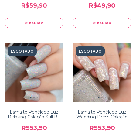
R$59,90
R$49,90
ESPIAR
ESPIAR
ESGOTADO
ESGOTADO
Esmalte Penélope Luz
Esmalte Penélope Luz
Relaxing Coleção Still Be
Wedding Dress Coleção
Calm
10 Years
R$53,90
R$53,90