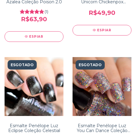
Azalea Coleção Poison 2.0
Unicorn Chickenpox
Coleção Reinventation
(1)
R$49,90
R$63,90
ESPIAR
ESPIAR
ESGOTADO
ESGOTADO
Esmalte Penélope Luz
Esmalte Penélope Luz
Eclipse Coleção Celestial
You Can Dance Coleção
Dancing Queen 5free