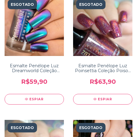
ESGOTADO
ESGOTADO
Esmalte Penélope Luz
Esmalte Penélope Luz
Dreamworld Coleção
Poinsettia Coleção Poison
Storytime
2.0
R$59,90
R$63,90
ESPIAR
ESPIAR
ESGOTADO
ESGOTADO