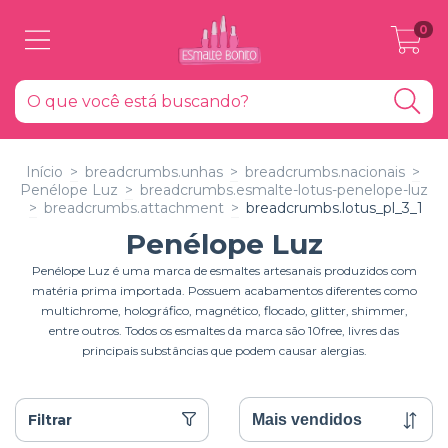
0
Início
>
breadcrumbs.unhas
>
breadcrumbs.nacionais
>
Penélope Luz
>
breadcrumbs.esmalte-lotus-penelope-luz
>
breadcrumbs.attachment
>
breadcrumbs.lotus_pl_3_1
Penélope Luz
Penélope Luz é uma marca de esmaltes artesanais produzidos com
matéria prima importada. Possuem acabamentos diferentes como
multichrome, holográfico, magnético, flocado, glitter, shimmer,
entre outros. Todos os esmaltes da marca são 10free, livres das
principais substâncias que podem causar alergias.
Filtrar