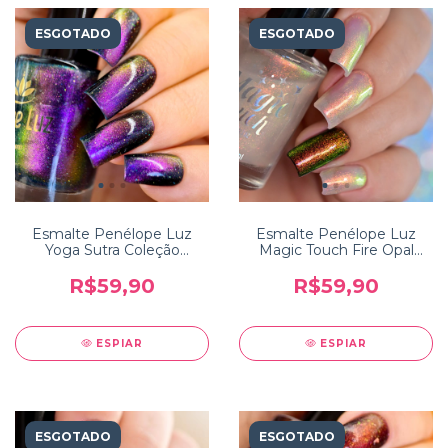
ESGOTADO
ESGOTADO
Esmalte Penélope Luz
Esmalte Penélope Luz
Yoga Sutra Coleção
Magic Touch Fire Opal
Incredible India
Coleção Colors of Nature
R$59,90
R$59,90
ESPIAR
ESPIAR
ESGOTADO
ESGOTADO