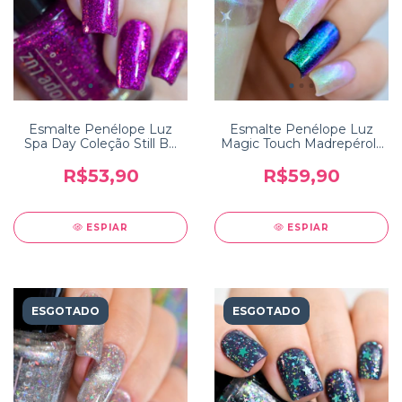
Esmalte Penélope Luz
Esmalte Penélope Luz
Spa Day Coleção Still Be
Magic Touch Madrepérola
Calm
Coleção Colors of Nature
R$53,90
R$59,90
ESPIAR
ESPIAR
ESGOTADO
ESGOTADO