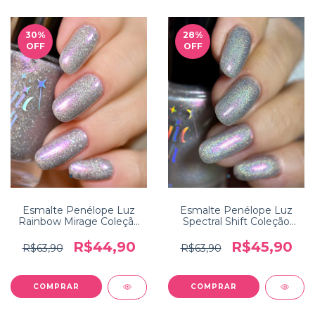
30
%
28
%
OFF
OFF
Esmalte Penélope Luz
Esmalte Penélope Luz
Rainbow Mirage Coleção
Spectral Shift Coleção
Holo Heaven
Holo Heaven
R$44,90
R$45,90
R$63,90
R$63,90