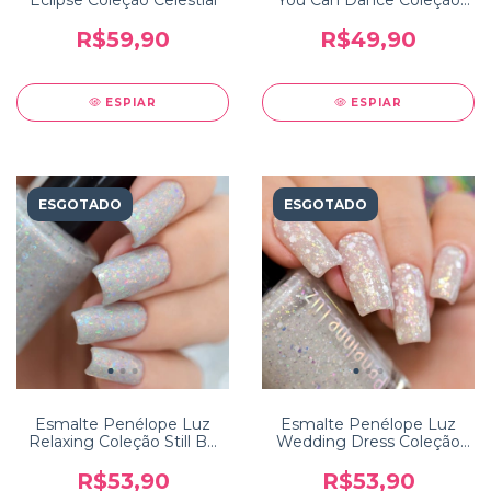
Dancing Queen 5free
R$59,90
R$49,90
ESPIAR
ESPIAR
ESGOTADO
ESGOTADO
Esmalte Penélope Luz
Esmalte Penélope Luz
Relaxing Coleção Still Be
Wedding Dress Coleção
Calm
10 Years
R$53,90
R$53,90