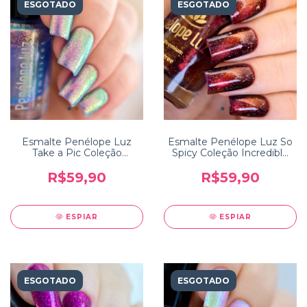
ESGOTADO
ESGOTADO
Esmalte Penélope Luz
Esmalte Penélope Luz So
Take a Pic Coleção
Spicy Coleção Incredible
Traveling
India
R$59,90
R$59,90
ESPIAR
ESPIAR
ESGOTADO
ESGOTADO