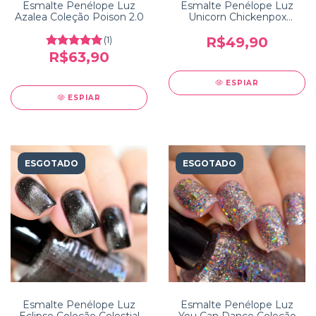
Esmalte Penélope Luz
Esmalte Penélope Luz
Azalea Coleção Poison 2.0
Unicorn Chickenpox
Coleção Reinventation
(1)
R$49,90
R$63,90
ESPIAR
ESPIAR
ESGOTADO
ESGOTADO
Esmalte Penélope Luz
Esmalte Penélope Luz
Eclipse Coleção Celestial
You Can Dance Coleção