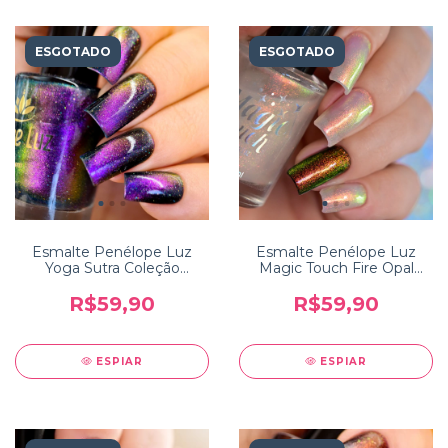
ESGOTADO
ESGOTADO
Esmalte Penélope Luz
Esmalte Penélope Luz
Yoga Sutra Coleção
Magic Touch Fire Opal
Incredible India
Coleção Colors of Nature
R$59,90
R$59,90
ESPIAR
ESPIAR