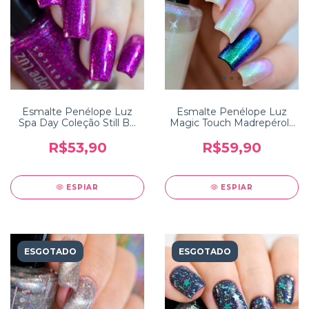
Esmalte Penélope Luz
Esmalte Penélope Luz
Spa Day Coleção Still Be
Magic Touch Madrepérola
Calm
Coleção Colors of Nature
R$53,90
R$59,90
ESPIAR
ESPIAR
ESGOTADO
ESGOTADO