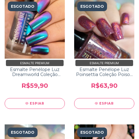
ESGOTADO
ESGOTADO
ESMALTE PREMIUM
ESMALTE PREMIUM
Esmalte Penélope Luz
Esmalte Penélope Luz
Dreamworld Coleção
Poinsettia Coleção Poison
Storytime
2.0
R$59,90
R$63,90
ESPIAR
ESPIAR
ESGOTADO
ESGOTADO