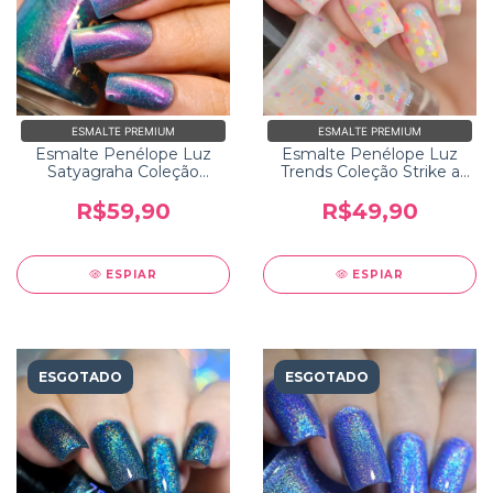
ESMALTE PREMIUM
ESMALTE PREMIUM
Esmalte Penélope Luz
Esmalte Penélope Luz
Satyagraha Coleção
Trends Coleção Strike a
Incredible India
Pose
R$59,90
R$49,90
ESPIAR
ESPIAR
ESGOTADO
ESGOTADO