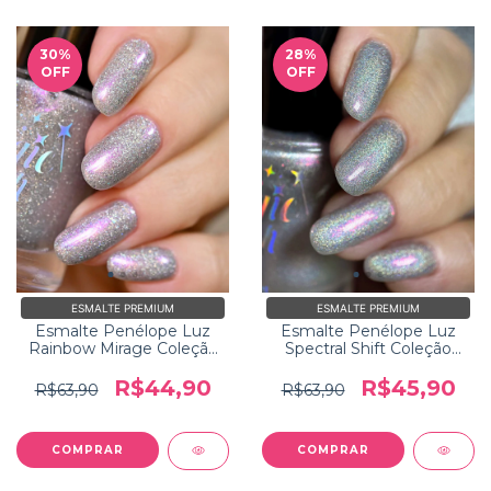
30
%
28
%
OFF
OFF
ESMALTE PREMIUM
ESMALTE PREMIUM
Esmalte Penélope Luz
Esmalte Penélope Luz
Rainbow Mirage Coleção
Spectral Shift Coleção
Holo Heaven
Holo Heaven
R$44,90
R$45,90
R$63,90
R$63,90